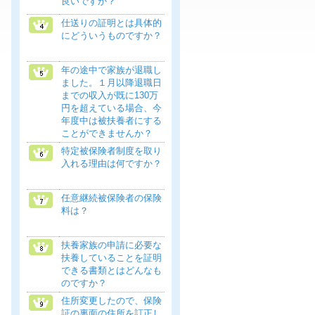
良いですか？
仕送りの証明とは具体的
にどういうものですか？
年の途中で家族が退職し
ました。１月以降退職日
までの収入が既に130万
円を超えている場合、今
年度中は被扶養者にする
ことができませんか？
特定被保険者制度を取り
入れる理由は何ですか？
任意継続被保険者の保険
料は？
扶養家族の申請に必要な
扶養していることを証明
できる書類とはどんなも
のですか？
住所変更したので、保険
証の裏面の住所を訂正し